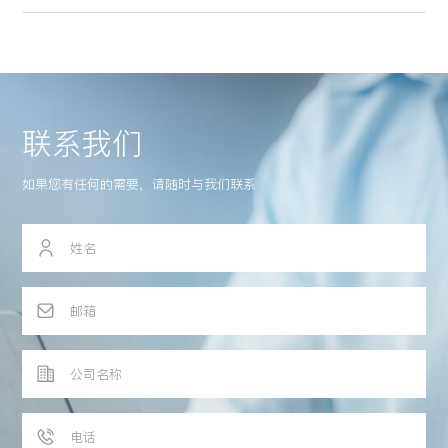
联系我们
如果您有任何的需要，请随时与我们联系