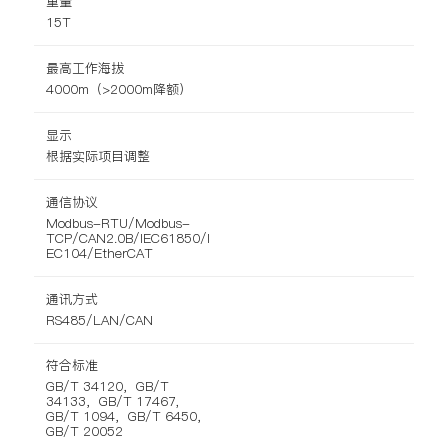
重量
15T
最高工作海拔
4000m（>2000m降额）
显示
根据实际项目调整
通信协议
Modbus-RTU/Modbus-
TCP/CAN2.0B/IEC61850/I
EC104/EtherCAT
通讯方式
RS485/LAN/CAN
符合标准
GB/T 34120，GB/T
34133，GB/T 17467,
GB/T 1094，GB/T 6450，
GB/T 20052