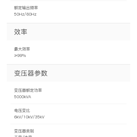
额定输出频率
50Hz/60Hz
效率
最大效率
≥99%
变压器参数
变压器额定功率
5000kVA
电压变比
6kV/10kV/35kV
变压器类别