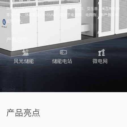
华体会（中国）组串式升压变流一体机集成PCS、变压器、高压配电柜
等为一体，功率覆盖1.2~5MW，可用于电源侧、电网侧、用户侧多种
渠道合作
应用场景。
投资者关系
产品应用：
联系华体会（中国）
风光储能
储能电站
微电网
中文
/
EN
产品亮点